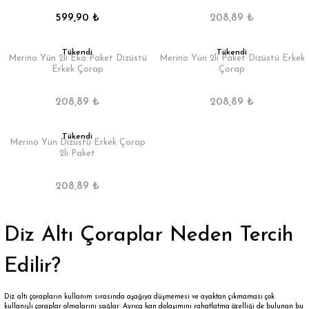
599,90 ₺
208,89 ₺
Tükendi
Tükendi
Merino Yün 2li Eko Paket Dizüstü
Merino Yün 2li Paket Dizüstü Erkek
Erkek Çorap
Çorap
208,89 ₺
208,89 ₺
Tükendi
Merino Yün Dizüstü Erkek Çorap
2li Paket
208,89 ₺
Diz Altı Çoraplar Neden Tercih
Edilir?
Diz altı çorapların kullanım sırasında aşağıya düşmemesi ve ayaktan çıkmaması çok
kullanışlı çoraplar olmalarını sağlar. Ayrıca kan dolaşımını rahatlatma özelliği de bulunan bu