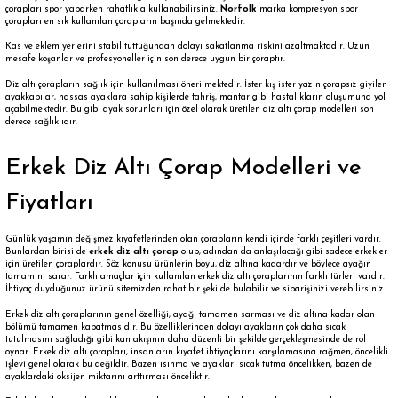
çorapları spor yaparken rahatlıkla kullanabilirsiniz.
Norfolk
marka kompresyon spor
çorapları en sık kullanılan çorapların başında gelmektedir.
Kas ve eklem yerlerini stabil tuttuğundan dolayı sakatlanma riskini azaltmaktadır. Uzun
mesafe koşanlar ve profesyoneller için son derece uygun bir çoraptır.
Diz altı çorapların sağlık için kullanılması önerilmektedir. İster kış ister yazın çorapsız giyilen
ayakkabılar, hassas ayaklara sahip kişilerde tahriş, mantar gibi hastalıkların oluşumuna yol
açabilmektedir. Bu gibi ayak sorunları için özel olarak üretilen diz altı çorap modelleri son
derece sağlıklıdır.
Erkek Diz Altı Çorap Modelleri ve
Fiyatları
Günlük yaşamın değişmez kıyafetlerinden olan çorapların kendi içinde farklı çeşitleri vardır.
Bunlardan birisi de
erkek diz altı çorap
olup, adından da anlaşılacağı gibi sadece erkekler
için üretilen çoraplardır. Söz konusu ürünlerin boyu, diz altına kadardır ve böylece ayağın
tamamını sarar. Farklı amaçlar için kullanılan erkek diz altı çoraplarının farklı türleri vardır.
İhtiyaç duyduğunuz ürünü sitemizden rahat bir şekilde bulabilir ve siparişinizi verebilirsiniz.
Erkek diz altı çoraplarının genel özelliği, ayağı tamamen sarması ve diz altına kadar olan
bölümü tamamen kapatmasıdır. Bu özelliklerinden dolayı ayakların çok daha sıcak
tutulmasını sağladığı gibi kan akışının daha düzenli bir şekilde gerçekleşmesinde de rol
oynar. Erkek diz altı çorapları, insanların kıyafet ihtiyaçlarını karşılamasına rağmen, öncelikli
işlevi genel olarak bu değildir. Bazen ısınma ve ayakları sıcak tutma öncelikken, bazen de
ayaklardaki oksijen miktarını arttırması önceliktir.