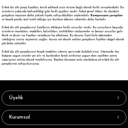
Erkek diz altı çorap fiyatları, tercih edilecek ürün türüne bağlı olarak farklı seviyelerdedir. Bu
ürünlerin yukarıda bahsedildiği gibi farklı çeşitleri vardır. Fakat genel itibari ile standart
çoraplara nazaran daha yüksek fiyata sahip oldukları söylenebilir.
Kompresyon çorapları
ve kayak çorabı, özel üretil olduğu için bunlara ödenen rakamlar daha fazladır.
Erkek diz altı çoraplarının fiyatlarını etkileyen farklı unsurlar vardır. Bu unsurların başında
ürünlerin markaları, modelleri, kalınlıkları, üretildikleri malzemeler ve benzer unsurlar gelir.
Renk ve desen ise fiyatları neredeyse hiç etkilemez. Bu durum, fiyat farkı ödemeden
istediğiniz ürünü seçmenizi sağlar. Ayrıca set olarak satılan çorapların fiyatları doğal olarak
çok daha yüksektir.
Erkek diz altı çoraplarının
birçok modelini sitemiz içerisinde bulabilirsiniz. Sitemizde, her
bütçeye uygun ürünler yer alır ve bunlardan kendi zevkinize uygun olan seçtikten sonra
siparişinizi online olarak verebilirsiniz. Böylece dünyaca ünlü markalara ait erkek diz altı
çoraplarına sahip olursunuz.
Üyelik
Kurumsal