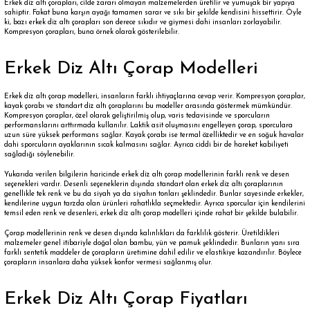
Erkek diz altı çorapları, cilde zararı olmayan malzemelerden üretilir ve yumuşak bir yapıya
sahiptir. Fakat buna karşın ayağı tamamen sarar ve sıkı bir şekilde kendisini hissettirir. Öyle
ki, bazı erkek diz altı çorapları son derece sıkıdır ve giymesi dahi insanları zorlayabilir.
Kompresyon çorapları, buna örnek olarak gösterilebilir.
Erkek Diz Altı Çorap Modelleri
Erkek diz altı çorap modelleri
, insanların farklı ihtiyaçlarına cevap verir. Kompresyon çoraplar,
kayak çorabı ve standart diz altı çoraplarını bu modeller arasında göstermek mümkündür.
Kompresyon çoraplar, özel olarak geliştirilmiş olup, varis tedavisinde ve sporcuların
performanslarını arttırmada kullanılır. Laktik asit oluşmasını engelleyen çorap, sporculara
uzun süre yüksek performans sağlar.
Kayak çorabı
ise termal özelliktedir ve en soğuk havalar
dahi sporcuların ayaklarının sıcak kalmasını sağlar. Ayrıca ciddi bir de hareket kabiliyeti
sağladığı söylenebilir.
Yukarıda verilen bilgilerin haricinde erkek diz altı çorap modellerinin farklı renk ve desen
seçenekleri vardır. Desenli seçeneklerin dışında standart olan erkek diz altı çoraplarının
genellikle tek renk ve bu da siyah ya da siyahın tonları şeklindedir. Bunlar sayesinde erkekler,
kendilerine uygun tarzda olan ürünleri rahatlıkla seçmektedir. Ayrıca sporcular için kendilerini
temsil eden renk ve desenleri, erkek diz altı çorap modelleri içinde rahat bir şekilde bulabilir.
Çorap
modellerinin renk ve desen dışında kalınlıkları da farklılık gösterir. Üretildikleri
malzemeler genel itibariyle doğal olan bambu, yün ve pamuk şeklindedir. Bunların yanı sıra
farklı sentetik maddeler de çorapların üretimine dahil edilir ve elastikiye kazandırılır. Böylece
çorapların insanlara daha yüksek konfor vermesi sağlanmış olur.
Erkek Diz Altı Çorap Fiyatları