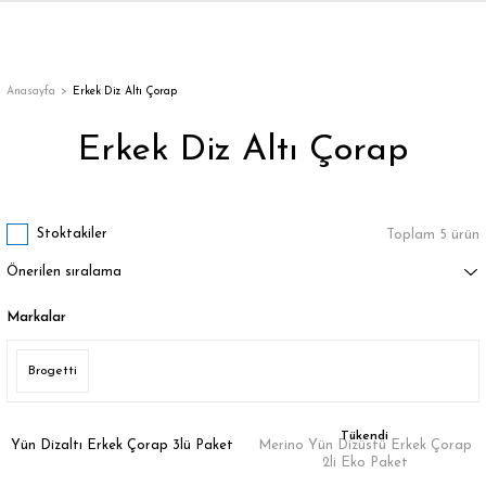
Geri Dön
Anasayfa
Erkek Diz Altı Çorap
Erkek Diz Altı Çorap
orap
Stoktakiler
Toplam 5 ürün
Markalar
Brogetti
Tükendi
Yün Dizaltı Erkek Çorap 3lü Paket
Merino Yün Dizüstü Erkek Çorap
2li Eko Paket