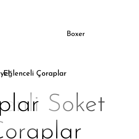
Boxer
ye!
Eğlenceli Çoraplar
plar
enli Soket
oraplar