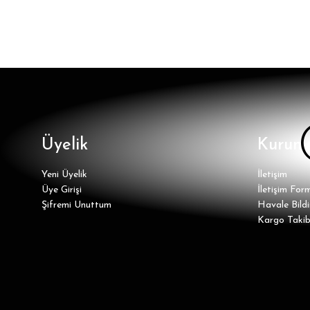
Üyelik
Kurums
Yeni Üyelik
İletişim
Üye Girişi
İletişim For
Şifremi Unuttum
Havale Bild
Kargo Takib