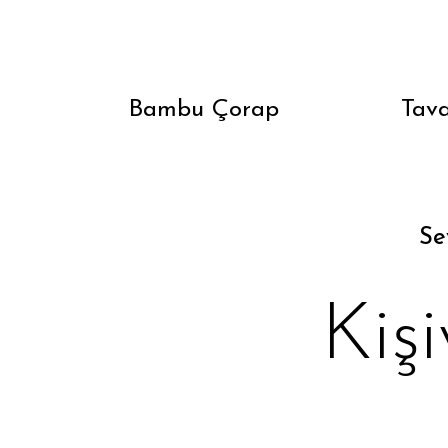
Bambu Çorap
Tava
Se
Kiş