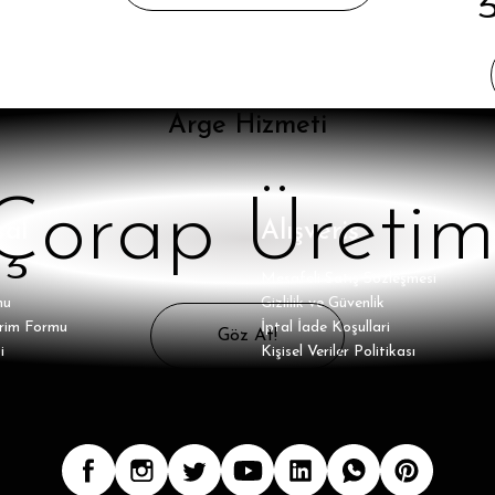
Arge Hizmeti
Çorap Üretim
al
Alışveriş
Mesafeli Satış Sözleşmesi
mu
Gizlilik ve Güvenlik
irim Formu
İptal İade Koşullari
Göz At!
i
Kişisel Veriler Politikası