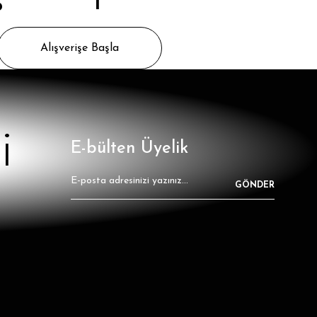
Alışverişe Başla
i
E-bülten Üyelik
GÖNDER