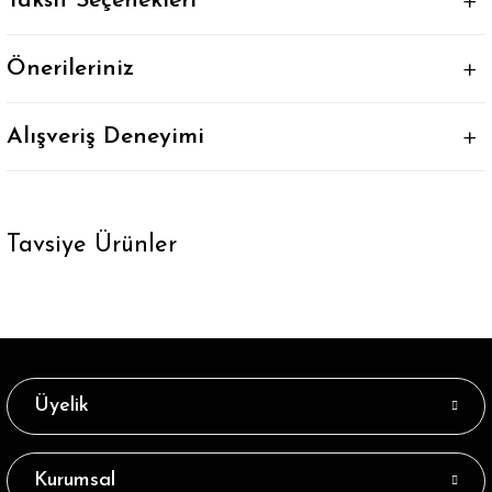
Taksit Seçenekleri
Önerileriniz
Alışveriş Deneyimi
Tavsiye Ürünler
Tükendi
Merino Yün 2li Paket Dizüstü Erkek Çorap
208,89 ₺
Üyelik
Tükendi
Merino Yün 2li Eko Paket Dizüstü Erkek Çorap
Kurumsal