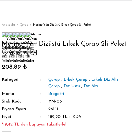
Geri Dön
Anasayfa
Çorap
Merino Yün Dizüstü Erkek Çorap 2li Paket
Merino Yün Dizüstü Erkek Çorap 2li Paket
orap
208,89 ₺
Kategori
Çorap
,
Erkek Çorap
,
Erkek Diz Altı
Çorap
,
Diz Üstü
,
Diz Altı
Marka
Brogetti
Stok Kodu
YN-06
Piyasa Fiyatı
261.11
Fiyat
189,90 TL + KDV
*19,42 TL den başlayan taksitlerle!