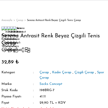
Geri Dön
Anasayfa
Çorap
Serena Antrasit Renk Beyaz Çizgili Tenis Çorap
Serena Antrasit Renk Beyaz Çizgili Tenis
Çorap
orap
32,89 ₺
Kategori
Çorap
,
Kadın Çorap
,
Çizgili Çorap
,
Spor
Çorap
Marka
Socks Concept
Stok Kodu
198BRG-7
Piyasa Fiyatı
41.11
Fiyat
29,90 TL + KDV