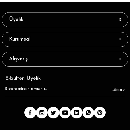
32,89 ₺
Üyelik
Tükendi
Serena Ekru Renk Nefti Çizgili Tenis Çorabı
Kurumsal
32,89 ₺
Tükendi
Serena Lila Renk Mavi-Mor Çizgili Tenis Çorabı
Alışveriş
32,89 ₺
E-bülten Üyelik
Tükendi
Serena Gri Renk Renkli Çizgili Tenis Çorabı
GÖNDER
31,98 ₺
Tükendi
Serena Antrasit Renk Kırmızı-Gri Çizgili Tenis Çorabı