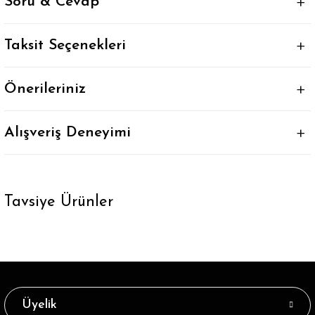
Soru & Cevap
Taksit Seçenekleri
Önerileriniz
Alışveriş Deneyimi
Tavsiye Ürünler
Tükendi
Beyaz Çizgili Mavi Tenis Çorap Erkek
32,89 ₺
Üyelik