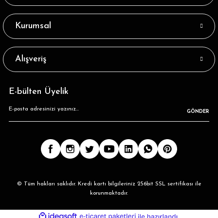
Tükendi
Serena Beyaz Renk Siyah Çizgili Erkek Tenis Çorap
Kurumsal
32,89 ₺
Alışveriş
E-bülten Üyelik
GÖNDER
© Tüm hakları saklıdır. Kredi kartı bilgileriniz 256bit SSL sertifikası ile
korunmaktadır.
ideasoft
ile
e-