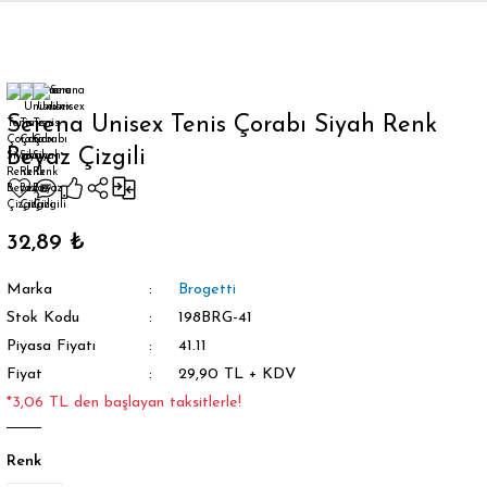
Geri Dön
Serena Unisex Tenis Çorabı Siyah Renk
Beyaz Çizgili
orap
32,89 ₺
Marka
Brogetti
Stok Kodu
198BRG-41
Piyasa Fiyatı
41.11
Fiyat
29,90 TL + KDV
*3,06 TL den başlayan taksitlerle!
Renk