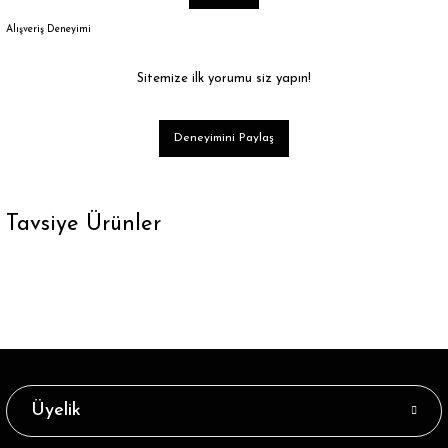
Alışveriş Deneyimi
Sitemize ilk yorumu siz yapın!
Deneyimini Paylaş
Tavsiye Ürünler
Tükendi
Tükendi
Parmaklı Çorap Unisex Siyah Renk
Parmaklı Çorap Unisex Gri Renk
38,39 ₺
27,39 ₺
Tükendi
Tükendi
Parmaklı Çorap Unisex Mavi Renk
Parmaklı Çorap Unisex Yeşil Renk
Üyelik