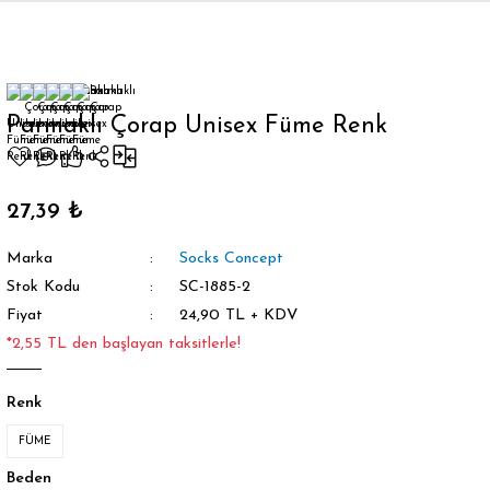
Geri Dön
Parmaklı Çorap Unisex Füme Renk
orap
27,39 ₺
Marka
Socks Concept
Stok Kodu
SC-1885-2
Fiyat
24,90 TL + KDV
*2,55 TL den başlayan taksitlerle!
Renk
FÜME
Beden