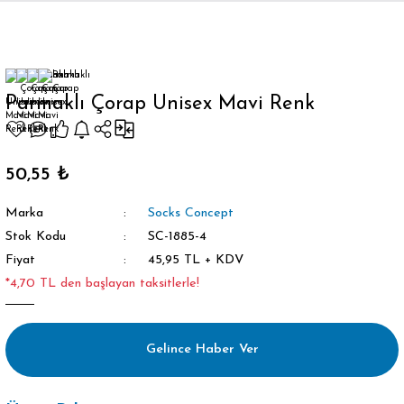
Geri Dön
Parmaklı Çorap Unisex Mavi Renk
orap
50,55 ₺
Marka
Socks Concept
Stok Kodu
SC-1885-4
Fiyat
45,95 TL + KDV
*4,70 TL den başlayan taksitlerle!
Gelince Haber Ver