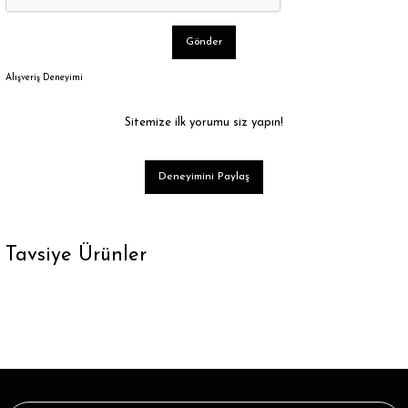
Gönder
Alışveriş Deneyimi
Sitemize ilk yorumu siz yapın!
Deneyimini Paylaş
Tavsiye Ürünler
Tükendi
Sarı Renk Yeşil Cute Yazılı Soket Çorap
43,89 ₺
Tükendi