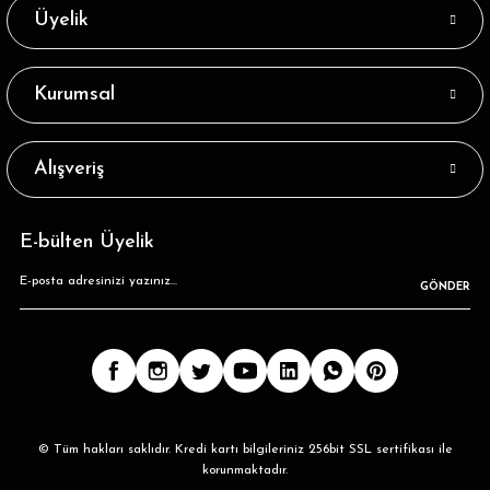
Siyah Renk Beyaz Cute Yazılı Soket Çorap
Üyelik
25,59 ₺
Kurumsal
Tükendi
Beyaz Renk Siyah Cute Yazılı Soket Çorap
Alışveriş
25,59 ₺
E-bülten Üyelik
GÖNDER
© Tüm hakları saklıdır. Kredi kartı bilgileriniz 256bit SSL sertifikası ile
korunmaktadır.