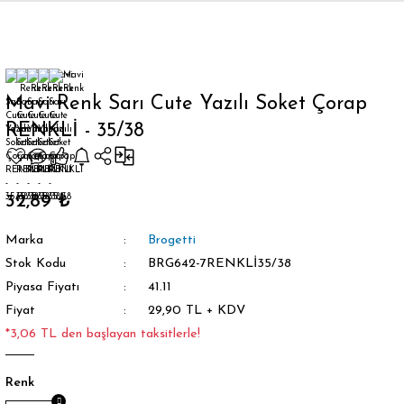
Geri Dön
Mavi Renk Sarı Cute Yazılı Soket Çorap
RENKLİ - 35/38
orap
32,89 ₺
Marka
Brogetti
Stok Kodu
BRG642-7RENKLİ35/38
Piyasa Fiyatı
41.11
Fiyat
29,90 TL + KDV
*3,06 TL den başlayan taksitlerle!
Renk