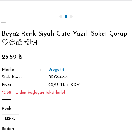
Geri Dön
Beyaz Renk Siyah Cute Yazılı Soket Çorap
orap
25,59 ₺
Marka
Brogetti
Stok Kodu
BRG642-8
Fiyat
23,26 TL + KDV
*2,38 TL den başlayan taksitlerle!
Renk
RENKLİ
Beden