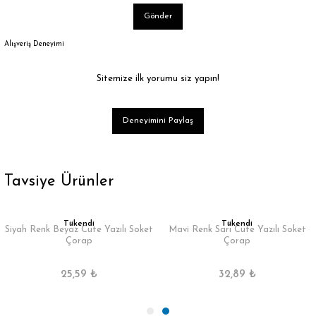
Gönder
Alışveriş Deneyimi
Sitemize ilk yorumu siz yapın!
Deneyimini Paylaş
Tavsiye Ürünler
Tükendi
Tükendi
Siyah Renk Beyaz Cute Yazılı Soket
Mavi Renk Sarı Cute Yazılı Soket
Çorap
Çorap
25,59 ₺
32,89 ₺