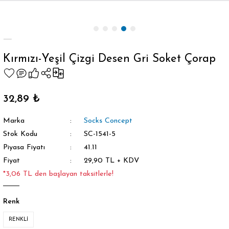
Geri Dön
Kırmızı-Yeşil Çizgi Desen Gri Soket Çorap
orap
32,89 ₺
Marka
Socks Concept
Stok Kodu
SC-1541-5
Piyasa Fiyatı
41.11
Fiyat
29,90 TL + KDV
*3,06 TL den başlayan taksitlerle!
Renk
RENKLİ