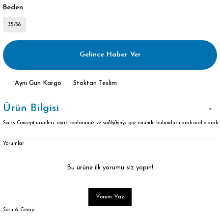
Beden
35/38
Gelince Haber Ver
Aynı Gün Kargo
Stoktan Teslim
Ürün Bilgisi
Socks Concept ürünleri ayak konforunuz ve saðlýðýnýz göz önünde bulundurularak özel olarak ür
Yorumlar
Bu ürüne ilk yorumu siz yapın!
Yorum Yaz
Soru & Cevap