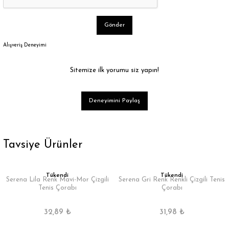
Gönder
Alışveriş Deneyimi
Sitemize ilk yorumu siz yapın!
Deneyimini Paylaş
Tavsiye Ürünler
Tükendi
Tükendi
Serena Lila Renk Mavi-Mor Çizgili
Serena Gri Renk Renkli Çizgili Tenis
Tenis Çorabı
Çorabı
32,89 ₺
31,98 ₺