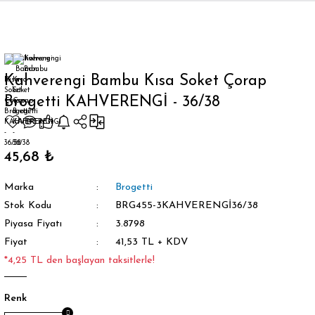
Geri Dön
Kahverengi Bambu Kısa Soket Çorap
Brogetti KAHVERENGİ - 36/38
orap
45,68 ₺
Marka
Brogetti
Stok Kodu
BRG455-3KAHVERENGİ36/38
Piyasa Fiyatı
3.8798
Fiyat
41,53 TL + KDV
*4,25 TL den başlayan taksitlerle!
Renk