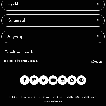
Bambu Mavi Kısa Soket Çorap Brogetti
Üyelik
38,39 ₺
Kurumsal
Tükendi
Bambu Füme Kısa Soket Çorap Brogetti
Alışveriş
45,68 ₺
Tükendi
Sax Bambu Kısa Soket Çorap Brogetti
E-bülten Üyelik
GÖNDER
38,39 ₺
Tükendi
Bambu Siyah Kısa Soket Çorap Brogetti
16,39 ₺
Tükendi
Pembe Bambu Kısa Soket Çorap Brogetti
© Tüm hakları saklıdır. Kredi kartı bilgileriniz 256bit SSL sertifikası ile
korunmaktadır.