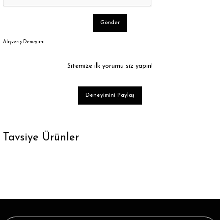
Gönder
Alışveriş Deneyimi
Sitemize ilk yorumu siz yapın!
Deneyimini Paylaş
Tavsiye Ürünler
Lacivert Bambu Kısa Soket Çorap Brogetti
38,39 ₺
Tükendi