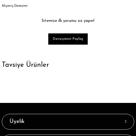
Alışveriş Deneyimi
Sitemize ilk yorumu siz yapın!
Deneyimini Paylaş
Tavsiye Ürünler
Lacivert Bambu Kısa Soket Çorap Brogetti
38,39 ₺
Tükendi
Bambu Mavi Kısa Soket Çorap Brogetti
Üyelik