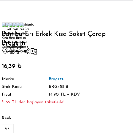
Geri Dön
Bambu Gri Erkek Kısa Soket Çorap
Brogetti
orap
16,39 ₺
Marka
Brogetti
Stok Kodu
BRG455-8
Fiyat
14,90 TL + KDV
*1,52 TL den başlayan taksitlerle!
Renk
GRİ