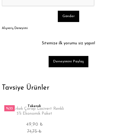
Gönder
Alışveriş Deneyimi
Sitemize ilk yorumu siz yapın!
Deneyimini Paylaş
Tavsiye Ürünler
Tükendi
%33
Yün Erkek Çorap Lacivert Renkli
5'li Ekonomik Paket
49,90 ₺
74,75 ₺