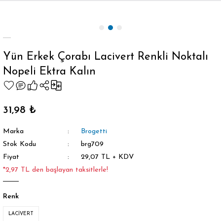
Geri Dön
Yün Erkek Çorabı Lacivert Renkli Noktalı
Nopeli Ektra Kalın
orap
31,98 ₺
Marka
Brogetti
Stok Kodu
brg709
Fiyat
29,07 TL + KDV
*2,97 TL den başlayan taksitlerle!
Renk
LACİVERT