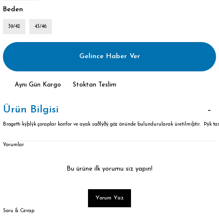
Beden
39/42
43/46
Gelince Haber Ver
Aynı Gün Kargo
Stoktan Teslim
Ürün Bilgisi
Brogetti kýþlýk çoraplar konfor ve ayak saðlýðý göz önünde bulundurularak üretilmiþtir. Þýk t
Yorumlar
Bu ürüne ilk yorumu siz yapın!
Yorum Yaz
Soru & Cevap