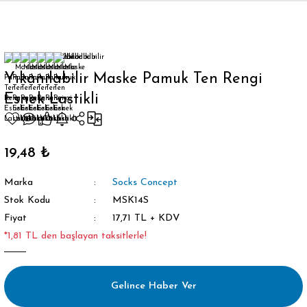
Geri Dön
Yıkanılabilir Maske Pamuk Ten Rengi
Esnek Lastikli
orap
19,48 ₺
Marka
Socks Concept
Stok Kodu
MSK14S
Fiyat
17,71 TL + KDV
*1,81 TL den başlayan taksitlerle!
Gelince Haber Ver