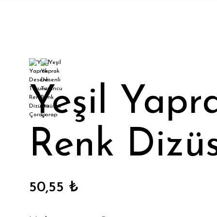
Yeşil Yapr
Renk Dizü
50,55 ₺