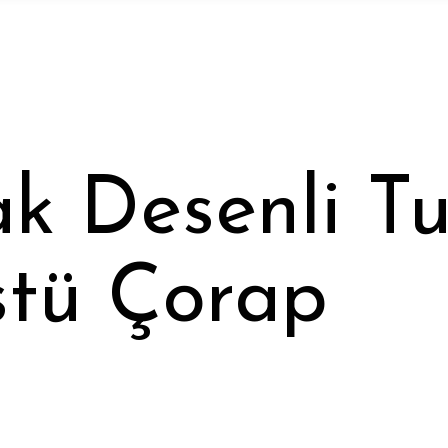
ak Desenli T
stü Çorap