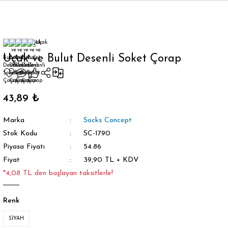
Geri Dön
Uçak ve Bulut Desenli Soket Çorap
orap
43,89 ₺
Marka
Socks Concept
Stok Kodu
SC-1790
Piyasa Fiyatı
54.86
Fiyat
39,90 TL + KDV
*4,08 TL den başlayan taksitlerle!
Renk
SİYAH