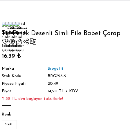
Geri Dön
Tül Petek Desenli Simli File Babet Çorap
orap
16,39 ₺
Marka
Brogetti
Stok Kodu
BRG726-2
Piyasa Fiyatı
20.49
Fiyat
14,90 TL + KDV
*1,52 TL den başlayan taksitlerle!
Renk
SİYAH