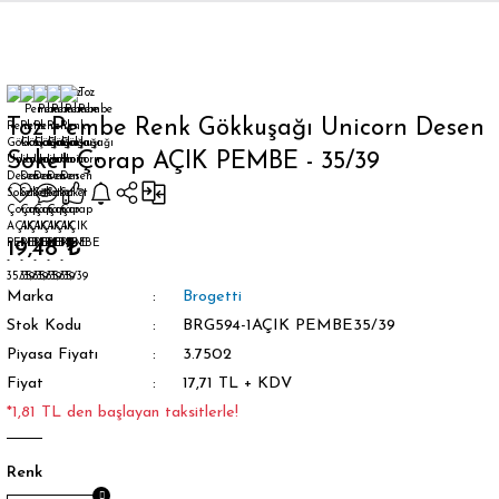
Geri Dön
Toz Pembe Renk Gökkuşağı Unicorn Desen
Soket Çorap AÇIK PEMBE - 35/39
orap
19,48 ₺
Marka
Brogetti
Stok Kodu
BRG594-1AÇIK PEMBE35/39
Piyasa Fiyatı
3.7502
Fiyat
17,71 TL + KDV
*1,81 TL den başlayan taksitlerle!
Renk