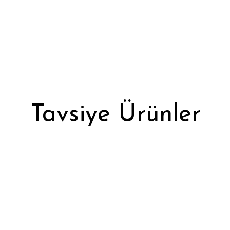
Tavsiye Ürünler
Tükendi
Beyaz Renk Kadın Kısa Soket Çorap
İnce Kıs
25,59 ₺