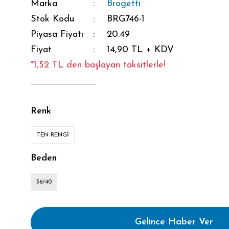
Marka
Brogetti
Stok Kodu
BRG746-1
Piyasa Fiyatı
20.49
Fiyat
14,90 TL + KDV
*1,52 TL den başlayan taksitlerle!
Renk
TEN RENGİ
Beden
36/40
Gelince Haber Ver