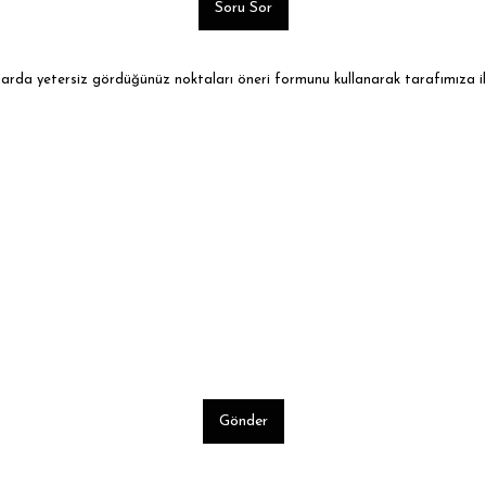
Soru Sor
ularda yetersiz gördüğünüz noktaları öneri formunu kullanarak tarafımıza ile
Gönder