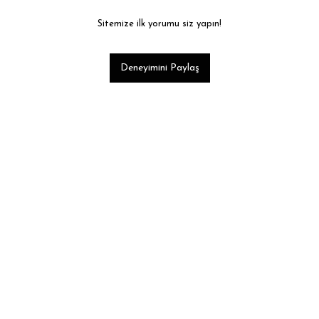
Sitemize ilk yorumu siz yapın!
Deneyimini Paylaş
Tükendi
a Soket Çorap Siyah Renk
38,39 ₺