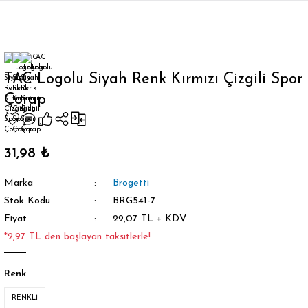
Geri Dön
TAC Logolu Siyah Renk Kırmızı Çizgili Spor
Çorap
orap
31,98 ₺
Marka
Brogetti
Stok Kodu
BRG541-7
Fiyat
29,07 TL + KDV
*2,97 TL den başlayan taksitlerle!
Renk
RENKLİ