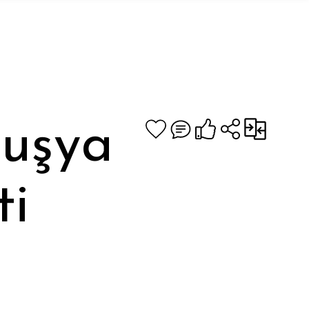
Fuşya
ti