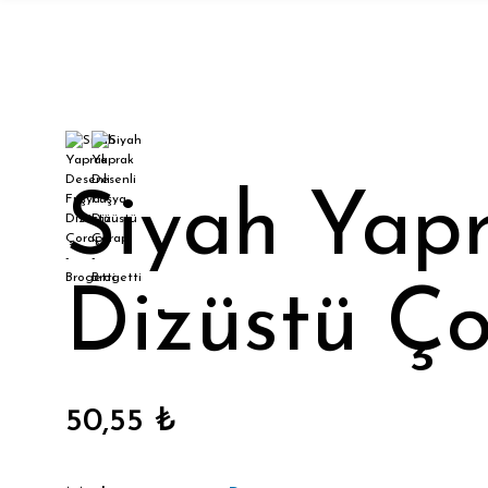
Siyah Yapr
Dizüstü Ço
50,55 ₺