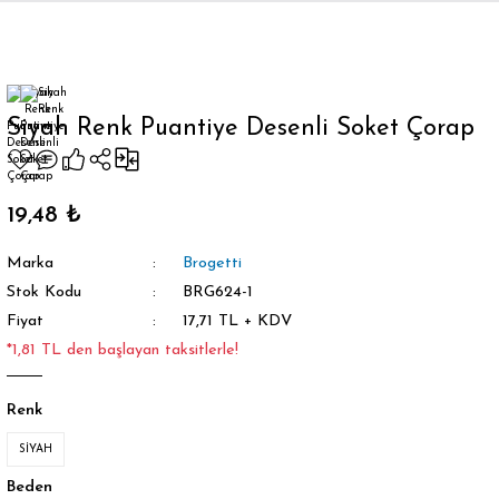
Geri Dön
Siyah Renk Puantiye Desenli Soket Çorap
orap
19,48 ₺
Marka
Brogetti
Stok Kodu
BRG624-1
Fiyat
17,71 TL + KDV
*1,81 TL den başlayan taksitlerle!
Renk
SİYAH
Beden