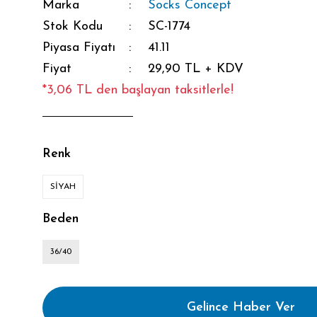
Marka
Socks Concept
Stok Kodu
SC-1774
Piyasa Fiyatı
41.11
Fiyat
29,90 TL + KDV
*3,06 TL den başlayan taksitlerle!
Renk
SİYAH
Beden
36/40
Gelince Haber Ver