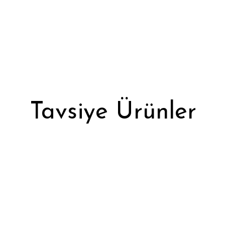
Tavsiye Ürünler
Tükendi
Beyaz Renk Ateş Desenli Soket Çorap
Gri Re
32,89 ₺