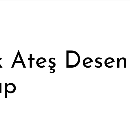
 Ateş Desenl
ap