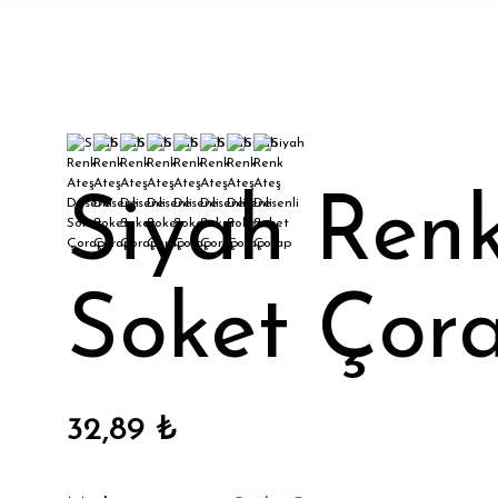
Siyah Renk
Soket Çor
32,89 ₺