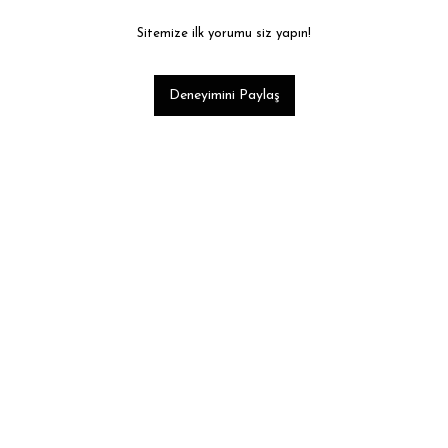
Sitemize ilk yorumu siz yapın!
Deneyimini Paylaş
Tükendi
nk Ateş Desenli Soket Çorap
29,90 ₺