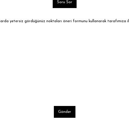
Soru Sor
ularda yetersiz gördüğünüz noktaları öneri formunu kullanarak tarafımıza ile
Gönder