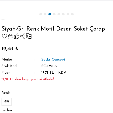
Geri Dön
Siyah-Gri Renk Motif Desen Soket Çorap
orap
19,48 ₺
Marka
Socks Concept
Stok Kodu
SC-1721-3
Fiyat
17,71 TL + KDV
*1,81 TL den başlayan taksitlerle!
Renk
GRİ
Beden