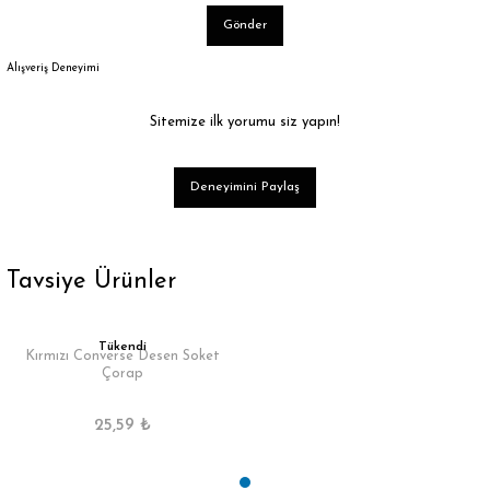
Gönder
Alışveriş Deneyimi
Sitemize ilk yorumu siz yapın!
Deneyimini Paylaş
Tavsiye Ürünler
Tükendi
Kırmızı Converse Desen Soket
Çorap
25,59 ₺