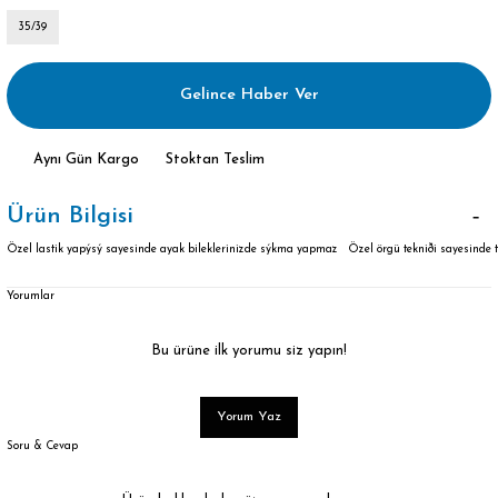
35/39
Gelince Haber Ver
Aynı Gün Kargo
Stoktan Teslim
Ürün Bilgisi
Özel lastik yapýsý sayesinde ayak bileklerinizde sýkma yapmaz Özel örgü tekniði sayesinde
Yorumlar
Bu ürüne ilk yorumu siz yapın!
Yorum Yaz
Soru & Cevap