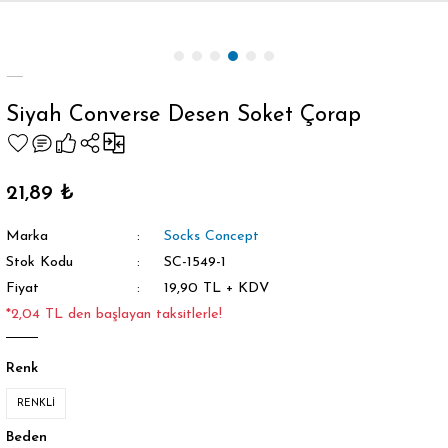
Geri Dön
Siyah Converse Desen Soket Çorap
orap
21,89 ₺
Marka
Socks Concept
Stok Kodu
SC-1549-1
Fiyat
19,90 TL + KDV
*2,04 TL den başlayan taksitlerle!
Renk
RENKLİ
Beden