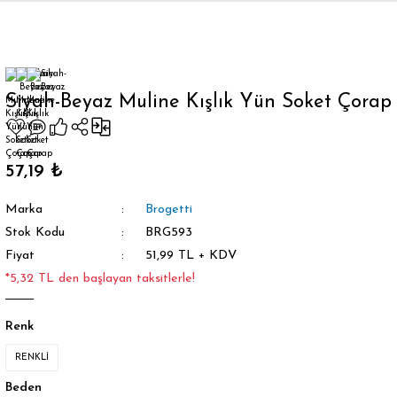
Geri Dön
Siyah-Beyaz Muline Kışlık Yün Soket Çorap
orap
57,19 ₺
Marka
Brogetti
Stok Kodu
BRG593
Fiyat
51,99 TL + KDV
*5,32 TL den başlayan taksitlerle!
Renk
RENKLİ
Beden