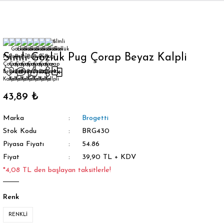
Geri Dön
Simli Gözlük Pug Çorap Beyaz Kalpli
orap
43,89 ₺
Marka
Brogetti
Stok Kodu
BRG430
Piyasa Fiyatı
54.86
Fiyat
39,90 TL + KDV
*4,08 TL den başlayan taksitlerle!
Renk
RENKLİ