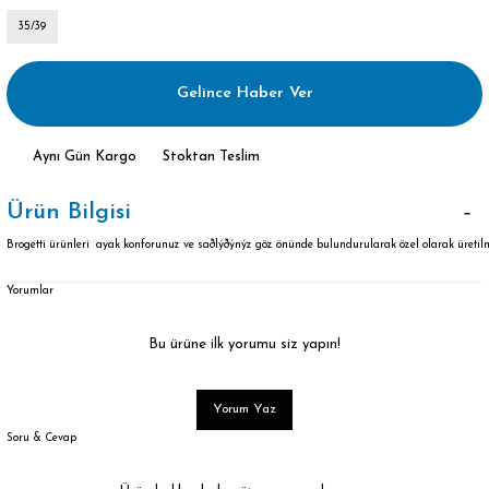
35/39
Gelince Haber Ver
Aynı Gün Kargo
Stoktan Teslim
Ürün Bilgisi
Brogetti ürünleri ayak konforunuz ve saðlýðýnýz göz önünde bulundurularak özel olarak üretilm
Yorumlar
Bu ürüne ilk yorumu siz yapın!
Yorum Yaz
Soru & Cevap