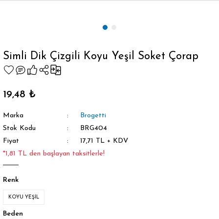
Geri Dön
Simli Dik Çizgili Koyu Yeşil Soket Çorap
orap
19,48 ₺
Marka
Brogetti
Stok Kodu
BRG404
Fiyat
17,71 TL + KDV
*1,81 TL den başlayan taksitlerle!
Renk
KOYU YEŞİL
Beden