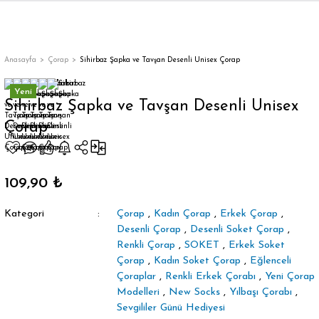
Geri Dön
Anasayfa
Çorap
Sihirbaz Şapka ve Tavşan Desenli Unisex Çorap
Yeni
Sihirbaz Şapka ve Tavşan Desenli Unisex
Çorap
orap
109,90 ₺
Kategori
Çorap
,
Kadın Çorap
,
Erkek Çorap
,
Desenli Çorap
,
Desenli Soket Çorap
,
Renkli Çorap
,
SOKET
,
Erkek Soket
Çorap
,
Kadın Soket Çorap
,
Eğlenceli
Çoraplar
,
Renkli Erkek Çorabı
,
Yeni Çorap
Modelleri
,
New Socks
,
Yılbaşı Çorabı
,
Sevgililer Günü Hediyesi