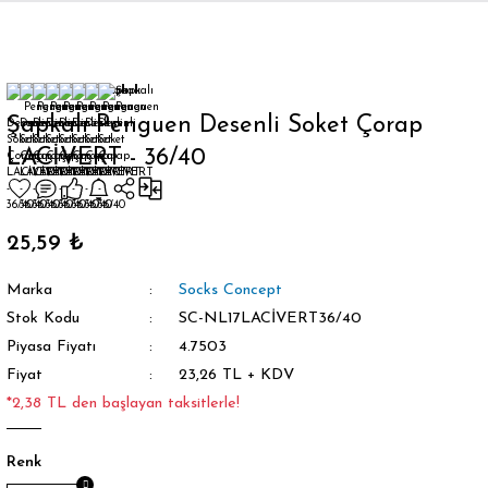
Geri Dön
Şapkalı Penguen Desenli Soket Çorap
LACİVERT - 36/40
orap
25,59 ₺
Marka
Socks Concept
Stok Kodu
SC-NL17LACİVERT36/40
Piyasa Fiyatı
4.7503
Fiyat
23,26 TL + KDV
*2,38 TL den başlayan taksitlerle!
Renk