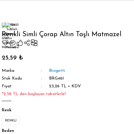
Geri Dön
Renkli Simli Çorap Altın Taşlı Matmazel
orap
25,59 ₺
Marka
Brogetti
Stok Kodu
BRG461
Fiyat
23,26 TL + KDV
*2,38 TL den başlayan taksitlerle!
Renk
RENKLİ
Beden