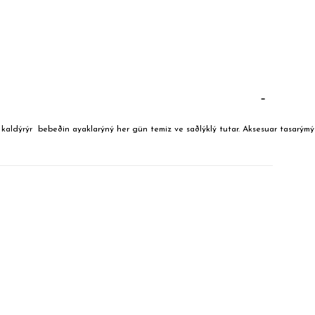
n kaldýrýr bebeðin ayaklarýný her gün temiz ve saðlýklý tutar. Aksesuar tasa