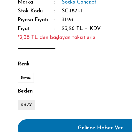
Marka
Socks Concept
Stok Kodu
SC-1871-1
Piyasa Fiyatı
31.98
Fiyat
23,26 TL + KDV
*2,38 TL den başlayan taksitlerle!
Renk
Beyaz
Beden
0-6 AY
Gelince Haber Ver