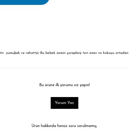
tir yumuþak ve rahattýr. Bu bebek zemin çoraplarý teri emer ve kokuyu ortada
Bu ürüne ilk yorumu siz yapın!
Yorum Yaz
Ürün hakkında henüz soru sorulmamış.