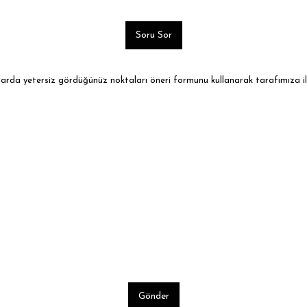
Soru Sor
ularda yetersiz gördüğünüz noktaları öneri formunu kullanarak tarafımıza ile
Gönder