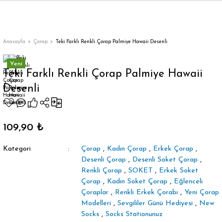
Geri Dön
Anasayfa
Çorap
Teki Farklı Renkli Çorap Palmiye Hawaii Desenli
Yeni
Teki Farklı Renkli Çorap Palmiye Hawaii
Desenli
orap
109,90 ₺
Kategori
Çorap
,
Kadın Çorap
,
Erkek Çorap
,
Desenli Çorap
,
Desenli Soket Çorap
,
Renkli Çorap
,
SOKET
,
Erkek Soket
Çorap
,
Kadın Soket Çorap
,
Eğlenceli
Çoraplar
,
Renkli Erkek Çorabı
,
Yeni Çorap
Modelleri
,
Sevgililer Günü Hediyesi
,
New
Socks
,
Socks Stationunuz