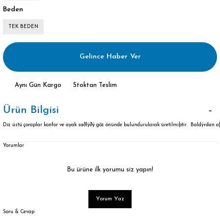
Beden
TEK BEDEN
Gelince Haber Ver
Aynı Gün Kargo
Stoktan Teslim
Ürün Bilgisi
Diz üstü çoraplar konfor ve ayak saðlýðý göz önünde bulundurularak üretilmiþtir. Baldýrdan
Yorumlar
Bu ürüne ilk yorumu siz yapın!
Yorum Yaz
Soru & Cevap