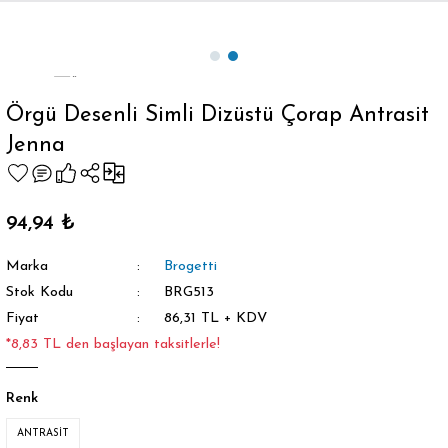
Geri Dön
Örgü Desenli Simli Dizüstü Çorap Antrasit
Jenna
orap
94,94 ₺
Marka
Brogetti
Stok Kodu
BRG513
Fiyat
86,31 TL + KDV
*8,83 TL den başlayan taksitlerle!
Renk
ANTRASİT