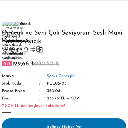
Geri Dön
Öpücük ve Seni Çok Seviyorum Sesli Mavi
Yastıklı Ayıcık
orap
129,66 ₺
280,50 ₺
%54
Marka
Socks Concept
Stok Kodu
PELUŞ-05
Piyasa Fiyatı
350.08
Fiyat
233,75 TL + KDV
*12,06 TL den başlayan taksitlerle!
Gelince Haber Ver