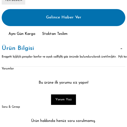
TEK BEDEN
Gelince Haber Ver
Aynı Gün Kargo
Stoktan Teslim
Ürün Bilgisi
Brogetti kýþlýk çoraplar konfor ve ayak saðlýðý göz önünde bulundurularak üretilmiþtir. Þýk t
Yorumlar
Bu ürüne ilk yorumu siz yapın!
Yorum Yaz
Soru & Cevap
Ürün hakkında henüz soru sorulmamış.