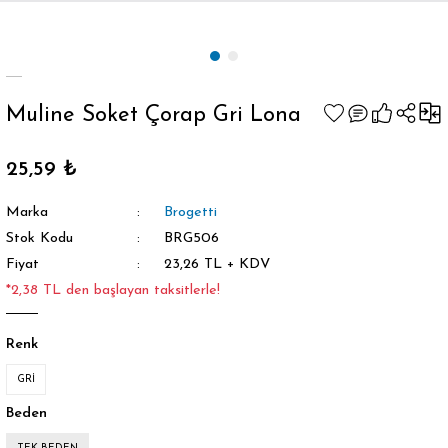
Geri Dön
Muline Soket Çorap Gri Lona
25,59 ₺
orap
Marka
Brogetti
Stok Kodu
BRG506
Fiyat
23,26 TL + KDV
*2,38 TL den başlayan taksitlerle!
Renk
GRİ
Beden