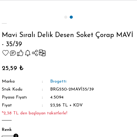
Geri Dön
Mavi Sıralı Delik Desen Soket Çorap MAVİ
- 35/39
orap
25,59 ₺
Marka
Brogetti
Stok Kodu
BRG550-2MAVİ35/39
Piyasa Fiyatı
4.5094
Fiyat
23,26 TL + KDV
*2,38 TL den başlayan taksitlerle!
Renk