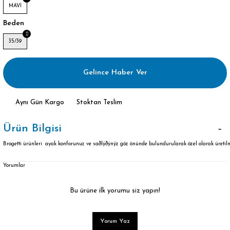
MAVİ
Beden
35/39
Gelince Haber Ver
Aynı Gün Kargo
Stoktan Teslim
Ürün Bilgisi
Brogetti ürünleri ayak konforunuz ve saðlýðýnýz göz önünde bulundurularak özel olarak üretilm
Yorumlar
Bu ürüne ilk yorumu siz yapın!
Yorum Yaz