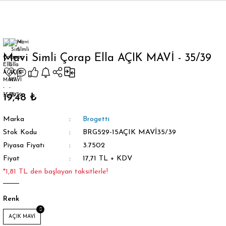
Geri Dön
Mavi Simli Çorap Ella AÇIK MAVİ - 35/39
orap
19,48 ₺
Marka
Brogetti
Stok Kodu
BRG529-15AÇIK MAVİ35/39
Piyasa Fiyatı
3.7502
Fiyat
17,71 TL + KDV
*1,81 TL den başlayan taksitlerle!
Renk
AÇIK MAVİ