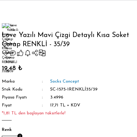
Geri Dön
Love Yazılı Mavi Çizgi Detaylı Kısa Soket
Çorap RENKLİ - 35/39
orap
19,48 ₺
Marka
Socks Concept
Stok Kodu
SC-1575-1RENKLİ35/39
Piyasa Fiyatı
3.4996
Fiyat
17,71 TL + KDV
*1,81 TL den başlayan taksitlerle!
Renk