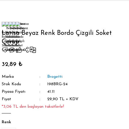
Geri Dön
Larisa Beyaz Renk Bordo Çizgili Soket
Çorap
orap
32,89 ₺
Marka
Brogetti
Stok Kodu
198BRG-24
Piyasa Fiyatı
41.11
Fiyat
29,90 TL + KDV
*3,06 TL den başlayan taksitlerle!
Renk