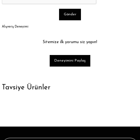
Gönder
Alışveriş Deneyimi
Sitemize ilk yorumu siz yapın!
Deneyimini Paylaş
Tavsiye Ürünler
Tükendi
Larisa Siyah Renk Beyaz Çizgili Soket Çorap
32,89 ₺
Tükendi