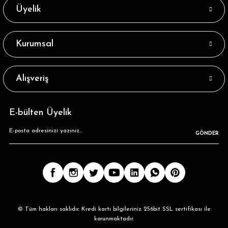
Larisa Haki Renk Beyaz Çizgili Soket Çorap
Üyelik
32,89 ₺
Kurumsal
Tükendi
Larisa Antrasit Renk Kırmızı-Yeşil Çizgili Soket Çorap
Alışveriş
32,89 ₺
Tükendi
Larisa Sarı Renk Yeşil Çizgili Soket Çorap
E-bülten Üyelik
GÖNDER
32,89 ₺
Tükendi
Larisa Bej Renk Kırmızı-Lacivert Çizgili Soket Çorap
32,89 ₺
Tükendi
Larisa Gri Renk Kırmızı-Yeşil Çizgili Soket Çorap
© Tüm hakları saklıdır. Kredi kartı bilgileriniz 256bit SSL sertifikası ile
korunmaktadır.