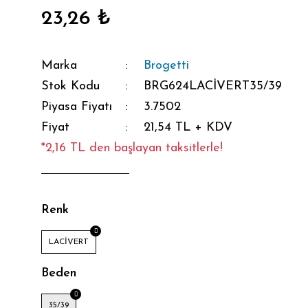
23,26 ₺
Marka
Brogetti
Stok Kodu
BRG624LACİVERT35/39
Piyasa Fiyatı
3.7502
Fiyat
21,54 TL + KDV
*2,16 TL den başlayan taksitlerle!
Renk
LACİVERT
Beden
35/39