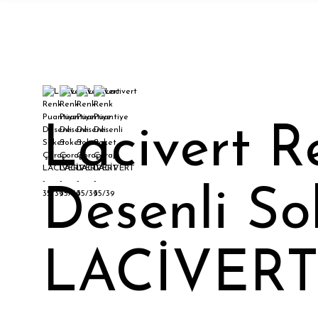
Lacivert R
Desenli So
LACİVERT 