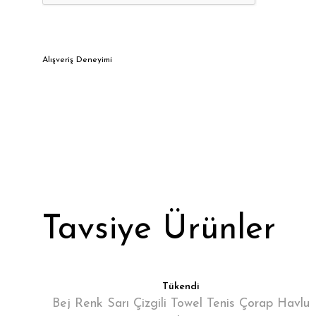
Alışveriş Deneyimi
Tavsiye Ürünler
Tükendi
Bej Renk Sarı Çizgili Towel Tenis Çorap Havlu