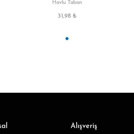
Havlu Taban
31,98 ₺
al
Alışveriş