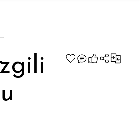
gili
lu