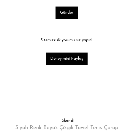
Gönder
Sitemize ilk yorumu siz yapın!
Deneyimini Paylaş
Tükendi
Siyah Renk Beyaz Çizgili Towel Tenis Çorap