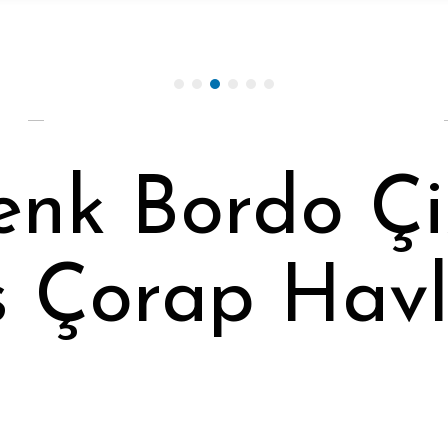
enk Bordo Çiz
s Çorap Hav