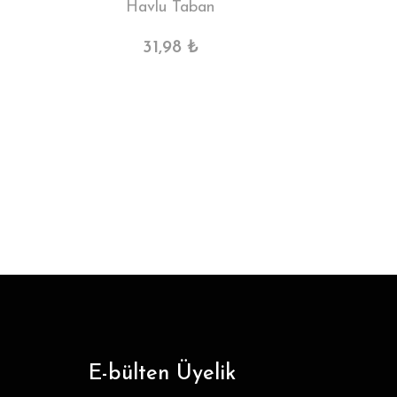
Havlu Taban
31,98 ₺
E-bülten Üyelik