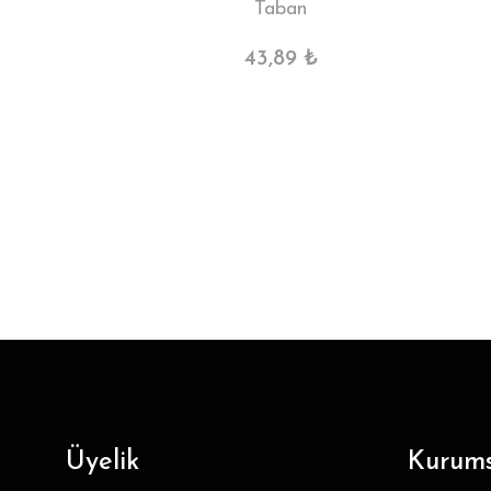
Taban
43,89 ₺
Üyelik
Kurums