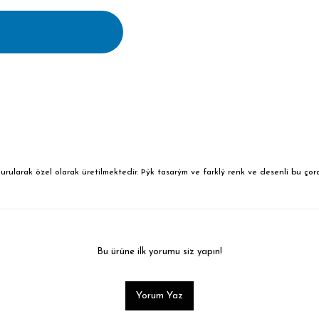
ularak özel olarak üretilmektedir. Þýk tasarým ve farklý renk ve desenli bu çor
Bu ürüne ilk yorumu siz yapın!
Yorum Yaz