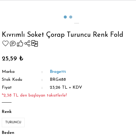
Geri Dön
Kıvrımlı Soket Çorap Turuncu Renk Fold
orap
25,59 ₺
Marka
Brogetti
Stok Kodu
BRG488
Fiyat
23,26 TL + KDV
*2,38 TL den başlayan taksitlerle!
Renk
TURUNCU
Beden