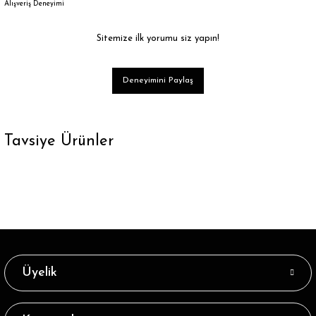
Alışveriş Deneyimi
Sitemize ilk yorumu siz yapın!
Deneyimini Paylaş
Tavsiye Ürünler
Tükendi
Tükendi
Simli Çorap Açık Lila Ella
Açık Sarı Simli Çorap Ella
21,89 ₺
13,15 ₺
Tükendi
Tükendi
Siyah Renk Simli Çorap Ella
Kırmızı Renk Gümüş Simli Çorap Ella
Üyelik
21,89 ₺
21,89 ₺