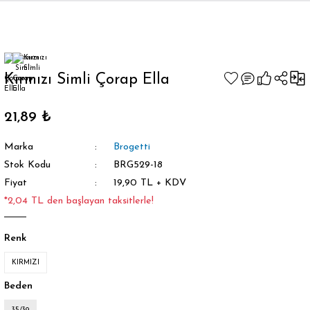
Geri Dön
Kırmızı Simli Çorap Ella
21,89 ₺
orap
Marka
Brogetti
Stok Kodu
BRG529-18
Fiyat
19,90 TL + KDV
*2,04 TL den başlayan taksitlerle!
Renk
KIRMIZI
Beden