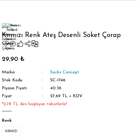
Geri Dön
Kırmızı Renk Ateş Desenli Soket Çorap
orap
29,90 ₺
Marka
Socks Concept
Stok Kodu
SC-1746
Piyasa Fiyatı
40.36
Fiyat
27,69 TL + KDV
*2,78 TL den başlayan taksitlerle!
Renk
KIRMIZI