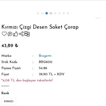
Geri Dön
Kırmızı Çizgi Desen Soket Çorap
orap
43,89 ₺
Marka
Brogetti
Stok Kodu
BRG600
Piyasa Fiyatı
54.86
Fiyat
39,90 TL + KDV
*4,08 TL den başlayan taksitlerle!
Renk
KIRMIZI