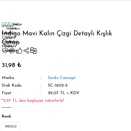
Geri Dön
İndigo Mavi Kalın Çizgi Detaylı Kışlık
Çorap
orap
31,98 ₺
Marka
Socks Concept
Stok Kodu
SC-1602-2
Fiyat
29,07 TL + KDV
*2,97 TL den başlayan taksitlerle!
Renk
INDIGO