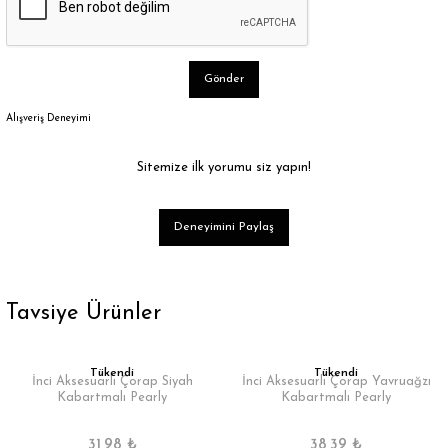
Gönder
Alışveriş Deneyimi
Sitemize ilk yorumu siz yapın!
Deneyimini Paylaş
Tavsiye Ürünler
Tükendi
Tükendi
İnci Aksesuarlı Çorap Siyah
İnci Aksesuarlı Çorap Yavruağzı
Kabartmalı Pearly
Kabartmalı Pearly
31,98 ₺
38,39 ₺