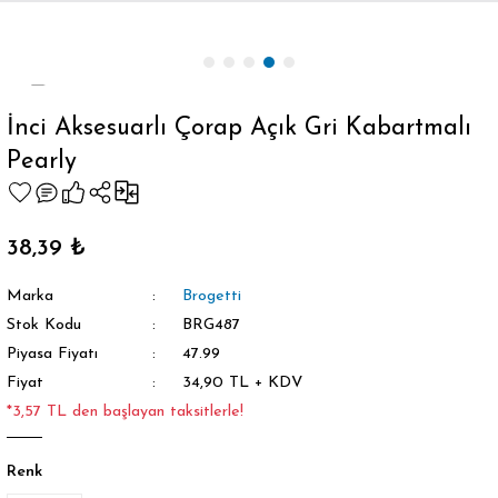
Geri Dön
İnci Aksesuarlı Çorap Açık Gri Kabartmalı
Pearly
orap
38,39 ₺
Marka
Brogetti
Stok Kodu
BRG487
Piyasa Fiyatı
47.99
Fiyat
34,90 TL + KDV
*3,57 TL den başlayan taksitlerle!
Renk