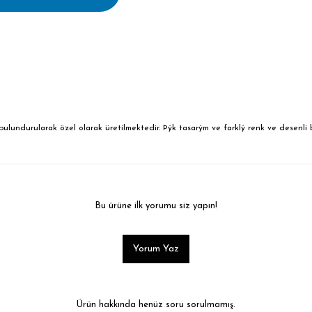
ndurularak özel olarak üretilmektedir. Þýk tasarým ve farklý renk ve desenli bu
Bu ürüne ilk yorumu siz yapın!
Yorum Yaz
Ürün hakkında henüz soru sorulmamış.