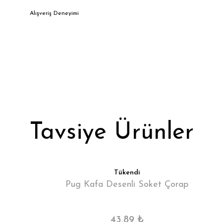
Alışveriş Deneyimi
Tavsiye Ürünler
Tükendi
Pug Kafa Desenli Soket Çorap
43,89 ₺