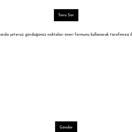
Soru Sor
ularda yetersiz gördüğünüz noktaları öneri formunu kullanarak tarafımıza ile
Gönder