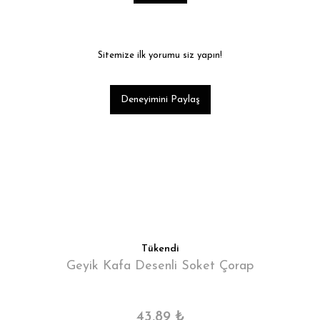
Sitemize ilk yorumu siz yapın!
Deneyimini Paylaş
Tükendi
Geyik Kafa Desenli Soket Çorap
43,89 ₺