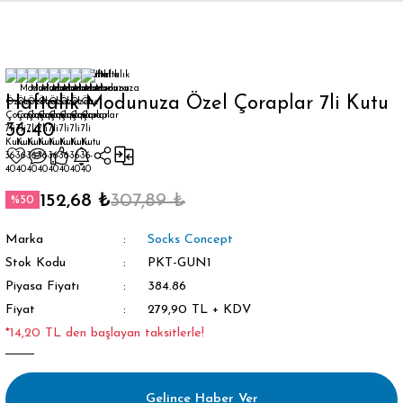
Geri Dön
Haftalık Modunuza Özel Çoraplar 7li Kutu
36-40
orap
152,68 ₺
307,89 ₺
%50
Marka
Socks Concept
Stok Kodu
PKT-GUN1
Piyasa Fiyatı
384.86
Fiyat
279,90 TL + KDV
*14,20 TL den başlayan taksitlerle!
Gelince Haber Ver