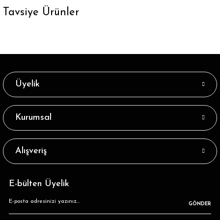
Tavsiye Ürünler
Tükendi
%44
Her Güne Özel Erkek Soket Çoraplar 7li Pakett
183,23 ₺
329,89 ₺
Üyelik
Kurumsal
Alışveriş
E-bülten Üyelik
GÖNDER